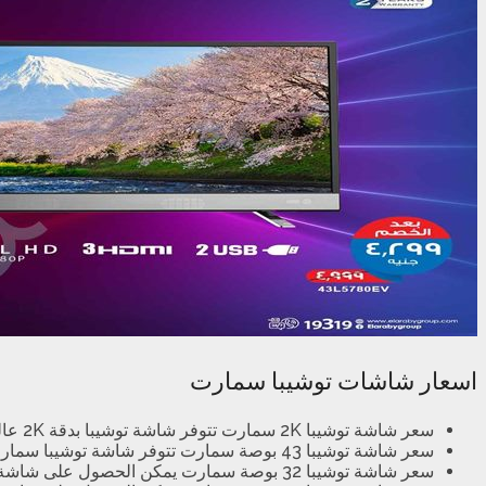
اسعار شاشات توشيبا سمارت
سعر شاشة توشيبا 2K سمارت تتوفر شاشة توشيبا بدقة 2K عالية الجودة وبحجم 49 بوصة سمارت بسعر 6600 جنيه.
سعر شاشة توشيبا 43 بوصة سمارت تتوفر شاشة توشيبا سمارت بحجم 43 بوصة و دقة 2K عالية الجودة بسعر 5750 جنيه ، كما تتوفر الشاشة بحجم 43 بوصة و دقة FULL HD بسعر 5500 جنيه .
سعر شاشة توشيبا 32 بوصة سمارت يمكن الحصول على شاشة توشيبا سمارت بحجم 32 بوصة و جودة HD عالية الدقة بسعر 3250 جنيه.