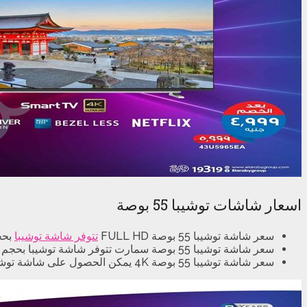
اسعار شاشات توشيبا 55 بوصة
سعر شاشة توشيبا 55 بوصة FULL HD
تتوفر شاشة توشيبا
بحجم 55 بوصة وبدقة FULL HD عالية الجودة و ال
سعر شاشة توشيبا 55 بوصة سمارت تتوفر شاشة توشيبا بحجم 55 بوصة سمارت TV و بدقة عالية FULL HD اليوم في المتاجر المصرية بسعر 8599 جنيه .
سعر شاشة توشيبا 55 بوصة 4K يمكن الحصول على شاشة توشيبا بحجم 55 بوصة سمارت TV بالرسيفر و بدقة 4K من المتاجر المصرية اليوم بسعر 8599 جنيه .