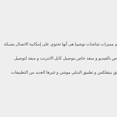
هم مميزات شاشات توشيبا هى أنها تحتوي على إمكانية الاتصال بشبكة
نفذ USB و منافذ خاصة بسماعة الأذن و منفذ خاص بالفيديو و منفذ خاص بتوصيل كابل الانترنت و منفذ لتوصيل
يق نيتفلكس و تطبيق الديلي موشن و غيرها العديد من التطبيقات