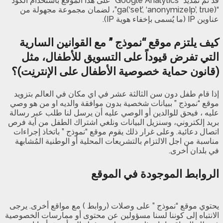
قد تم تمديد “Google Analytics” على هذا الموقع باستخدام الكود
“ga(‘set’, ‘anonymizeIp’, true)”، لضمان مجموعة مجهولة من
عناوين IP (ما يُسمى بإخفاء هوية IP).
كيف يلتزم موقع “نموذج ” مع القوانين السارية
التي تفرض قيوداً على التسويق للأطفال، مثل
(قانون حماية خصوصية الأطفال على الإنترنِت)؟
إذا قام طفل دون سن الثالثة عشر في اي مكان في العالم بتزويد
موقع “نموذج ” ببيانات شخصية بدون موافقة والديه او من هو وصي
عليه ، فيحق للوالدين أو الوصي عليه أن يرسل لنا طلب عبر رسالة
بريد إلكتروني، وسنزيل البيانات ونلغي اشتراك الطفل من أية فرص
اتصال دعائية. وعلى غرار ذلك يقوم موقع “نموذج ” باتخاذ إجراءات
مناسبة من اجل الالتزام بالتشريعات المحلية أو الوطنية المُشابهة
في بلدان أخرى.
الروابط الموجودة في الموقع
يحتوي موقع “نموذج ” على وصلات (روابط ) مع مواقع أخرى. يرجى
الانتباه إلى كوننا لسنا مسؤولين عن محتوى أو ممارسات الخصوصية