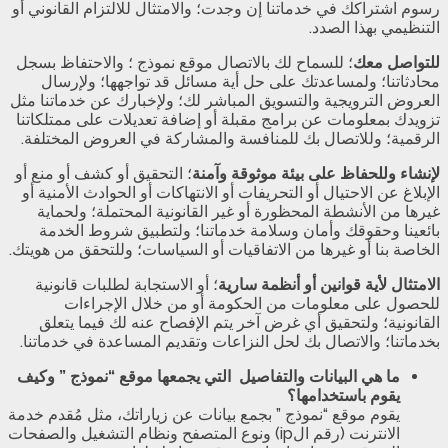
رسوم اشتراكك في خدماتنا إن وجدت؛ والامتثال للالتزام القانوني أو
التنظيمي بهذا الصدد.
للتواصل معك
؛ للسماح لك بالاتصال موقع نموذج ؛ والاحتفاظ بسجل
محادثاتنا؛ ولمساعدتك على حل أية مسائل قد تواجهها؛ ولإرسال
العروض الترويجية والتسويق المباشر لك؛ ولإخبارك عن خدماتنا مثل
تزويدك بمعلومات عن برامج مقبلة أو إضافة تعديلات على ممتلكاتنا
الرقمية؛ وللاتصال بك للمنافسة والمشاركة في العروض المختلفة.
لإنشاء وللحفاظ على بيئة موثوقة وآمنة
؛ التحقيق أو كشف أو منع أو
الإبلاغ عن الاحتيال أو التحريفات أو الانتهاكات أو الحوادث الأمنية أو
غيرها من الأنشطة المحظورة أو غير القانونية المحتملة؛ ولحماية
بائعينا وحقوقك وأمان وسلامة خدماتنا؛ ولتطبيق شروط الخدمة
الخاصة بنا أو غيرها من الاتفاقيات أو السياسات؛ وللتحقق من هويتك.
الامتثال لأية قوانين أو أنظمة سارية
؛ أو الاستجابة لطلبات قانونية
للحصول على معلومات من الحكومة أو من خلال الإجراءات
القانونية؛ ولتحقيق أي غرض آخر يتم الإفصاح عنه لك فيما يتعلق
بخدماتنا؛ والاتصال بك لحل النزاعات وتقديم المساعدة في خدماتنا.
ما هي البيانات والتفاصيل التي يجمعها موقع “نموذج ” وكيف
يقوم باستخدامها؟
يقوم موقع “نموذج ” بجمع بيانات عن زياراتك، مثل مُقدم خدمة
الانترنت (رقم الip) ونوع المتصفح ونظام التشغيل والصفحات