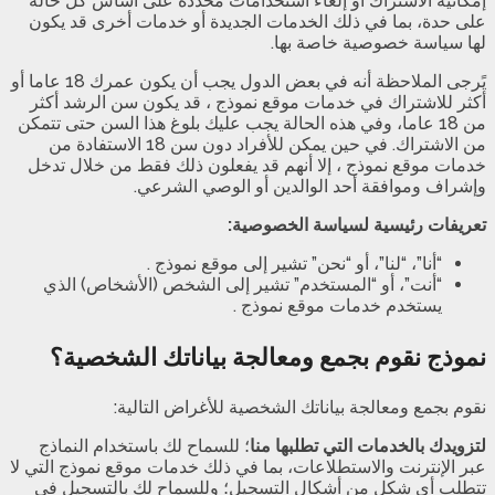
إمكانية الاشتراك أو إلغاء استخدامات محددة على أساس كل حالة
على حدة، بما في ذلك الخدمات الجديدة أو خدمات أخرى قد يكون
لها سياسة خصوصية خاصة بها.
يًرجى الملاحظة أنه في بعض الدول يجب أن يكون عمرك 18 عاما أو
أكثر للاشتراك في خدمات موقع نموذج ، قد يكون سن الرشد أكثر
من 18 عاما، وفي هذه الحالة يجب عليك بلوغ هذا السن حتى تتمكن
من الاشتراك. في حين يمكن للأفراد دون سن 18 الاستفادة من
خدمات موقع نموذج ، إلا أنهم قد يفعلون ذلك فقط من خلال تدخل
وإشراف وموافقة أحد الوالدين أو الوصي الشرعي.
تعريفات رئيسية لسياسة الخصوصية:
“أنا”، “لنا”، أو “نحن” تشير إلى موقع نموذج .
“أنت”، أو “المستخدم” تشير إلى الشخص (الأشخاص) الذي
يستخدم خدمات موقع نموذج .
نموذج نقوم بجمع ومعالجة بياناتك الشخصية؟
نقوم بجمع ومعالجة بياناتك الشخصية للأغراض التالية:
لتزويدك بالخدمات التي تطلبها منا
؛ للسماح لك باستخدام النماذج
عبر الإنترنت والاستطلاعات، بما في ذلك خدمات موقع نموذج التي لا
تتطلب أي شكل من أشكال التسجيل؛ وللسماح لك بالتسجيل في