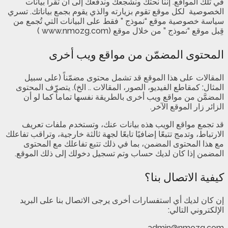
في تلك المواقع. إننا نحثك ونشجعك وندفعك إلى أن تقرأ بيانات
الخصوصية لكل موقع تقوم بزيارته والذي يقوم بجمع بياناتك. تسري
سياسة خصوصية موقع “نموذج ” فقط على البيانات التي تُجمع من
قِبل موقع “نموذج ” من خلال موقع (www.nmozg.com )
المحتوى المضمّن من مواقع ويب أخرى
المقالات على هذا الموقع قد تشمل محتوى مضمّناً (على سبيل
المثال: كمقاطع الفيديو، الصور، المقالات .. الخ). يتصرّف المحتوى
المضمَّن من مواقع ويب أخرى بالطريقة نفسها تماماً كما لو أن
الزائر زار الموقع الآخر.
قد تجمع مواقع الويب هذه بيانات عنك، وتستخدم ملفات تعريف
الارتباط، وتدمج تتبعًا إضافيًا تابعًا لجهة ثالثة خارجية، وتراقب تفاعلك
مع هذا المحتوى المضمن، بما في ذلك تتبع تفاعلك مع المحتوى
المضمن إذا كان لديك حساب وتم تسجيل دخولك إلى ذلك الموقع.
كيفية الاتصال بنا؟
إن كان لديك أي استفسارات أخرى يرجى الاتصال بنا على البريد
الإلكتروني التالي:
admin@nmozg.com