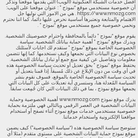
أفضل خدمات الشبكة العنكبوتية (الويب) التي يقدمها موقعنا ونذكر
أن خصوصية مستخدمي موقع “نموذج ” : عنوان موقعنا على الويب:
https://www.nmozg.com . هي من الامور التي نوليها جل
الاهتمام والمتابعة ونعتبرها أساسية نحرص عليها دائماً، كما اننا نحترم
ونحمي خصوصية جميع مستخدمي موقع “نموذج ” .
يقوم موقع “نموذج ” دائماً بالمحافظة واحترام خصوصيتك الشخصية.
ويدرك موقع “نموذج ” أهمية حماية بياناتك الشخصية. سياسة
الخصوصية الخاصة بموقع “نموذج ” ستقدم لك اجابات لأسئلتك
بخصوص نوع البيانات التي نجمعها وكيف نستخدمها. كما إنها تتضمن
معلومات وتفاصيل عن كيفية منع جمع أو تبادل بياناتك الشخصية.
يحتفظ موقع “نموذج ” بحق تعديل أو تحديث سياسة الخصوصية هذه
في أي وقت من دون الإبلاغ عن ذلك مُسبقاً. إذا قمنا بتعديل أو
تحديث سياسة الخصوصية الخاصة بالموقع، فسوف نقوم بنشر
السياسة المُعدلة هنا، وستسري أية تعديلات على كل البيانات التي
يجمعها موقع نموذج ، بما في ذلك البيانات التي كان جُمِعت سابقاً.
يدرك موقع نموذج www.nmozg.com أهمية الخصوصية وحماية
البيانات الشخصية في العصر الرقمي وبالتالي فهي ملتزمة بحماية
خصوصية مستخدمي خدمات موقع نموذج أثناء تصفح أو استخدام
مواقعنا الإلكترونية واستخدام خدماتنا.
ستوضح سياسة الخصوصية هذه (“سياسة الخصوصية”) كيف يضمن
موقع نموذج حماية البيانات الشخصية على مستوى متقدم (مثلا أي