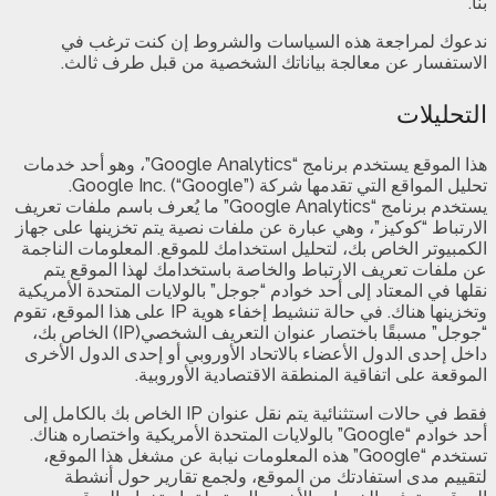
بنا.
ندعوك لمراجعة هذه السياسات والشروط إن كنت ترغب في
الاستفسار عن معالجة بياناتك الشخصية من قبل طرف ثالث.
التحليلات
هذا الموقع يستخدم برنامج “Google Analytics”، وهو أحد خدمات
تحليل المواقع التي تقدمها شركة Google Inc. (“Google”).
يستخدم برنامج “Google Analytics” ما يُعرف باسم ملفات تعريف
الارتباط “كوكيز”، وهي عبارة عن ملفات نصية يتم تخزينها على جهاز
الكمبيوتر الخاص بك، لتحليل استخدامك للموقع. المعلومات الناجمة
عن ملفات تعريف الارتباط والخاصة باستخدامك لهذا الموقع يتم
نقلها في المعتاد إلى أحد خوادم “جوجل” بالولايات المتحدة الأمريكية
وتخزينها هناك. في حالة تنشيط إخفاء هوية IP على هذا الموقع، تقوم
“جوجل” مسبقًا باختصار عنوان التعريف الشخصي(IP) الخاص بك،
داخل إحدى الدول الأعضاء بالاتحاد الأوروبي أو إحدى الدول الأخرى
الموقعة على اتفاقية المنطقة الاقتصادية الأوروبية.
فقط في حالات استثنائية يتم نقل عنوان IP الخاص بك بالكامل إلى
أحد خوادم “Google” بالولايات المتحدة الأمريكية واختصاره هناك.
تستخدم “Google” هذه المعلومات نيابة عن مشغل هذا الموقع،
لتقييم مدى استفادتك من الموقع، ولجمع تقارير حول أنشطة