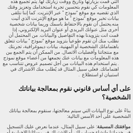
التي قمت بزيارتها وتاريخ ووقت زيارتك لها. يتم تجميع هذه
المعلومات كي نقوم بتحسين تجربة استخدامك وتعزيز وقتك
الذي تقضيه مع موقع “نموذج ” عبر الإنترنِت. كما إننا نتلقى
بيانات تخبر موقع “نموذج ” ما هو موقع الإنترنت الذي أتيت
منه.يحتمل أن نقوم بالاحتفاظ باسمك وربما بيانات شخصية
أخرى مثل عنوانك البريدي أو عنوان البريد الإلكتروني، إذا
قمت انت بتزويدنا بهذه التفاصيل والبيانات. من المحتمل أن
نطلب منك أن تقوم طوعياً بتزويد موقع “نموذج ” بيانات تتعلق
باهتماماتك الشخصية أو المهنية، بيانات ديموغرافية، تجربتك
مع منتجاتنا وأفضليات الاتصال. من الممكن أن يتم الجمع بين
هذه المعلومات مع بيانات عنك نجمعها من أعضاء موقع نموذج
. يتم استخدام هذه البيانات من أجل تصميم عروض تتناسب مع
اهتماماتك. فعلى سبيل المثال قد يُطلب منك الاشتراك في
استبيان او استطلاع .
على أي أساس قانوني نقوم بمعالجة بياناتك
الشخصية؟
بناءً على نوع البيانات التي سيتم معالجتها، سنقوم بمعالجة بياناتك
الشخصية على أحد الأسس التالية:
موافقتك المسبقة
: على سبيل المثال، عندما نعرض عليك التسجيل
في خدماتنا وإنشاء حساب لك، أو الاشتراك في رسائلنا الإخبارية أو