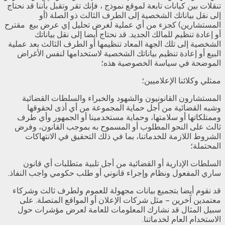
تنقلات بين كيانات تابعة لموقع نموذج ، فإنك تقر وتقبل بأننا قد نحتاج
إلى نقل بياناتك الشخصية إلى الطرف الثالث ذو الصلة (أو
المستشارين) كجزء من أي عملية لغرض تحليل إي عرض بيع مقترح
أو إعادة تنظيم للمالك الجديد. قد نحتاج أيضا إلى نقل بياناتك
الشخصية إلى تلك الجهة المعاد تنظيمها أو الطرف الثالث بعد عملية
البيع أو إعادة تنظيم بياناتك الشخصية لاستخدامها لنفس الأغراض
الموضحة في سياسة الخصوصية هذه؛
ممثلي وكلائنا الإعلاميين؛
المستشارون القانونيون والشهود والخبراء والسلطات القضائية
وشبه القضائية من أجل حماية المجموعة من أي أذى لحقوقها
وممتلكاتها أو سلامتها، وحماية مستخدمينا أو الجمهور وأي طرف
ثالث على النحو المطلوب أو المسموح به بموجب القانون، وفرض
الشروط اللازمة للخدماتنا، بما في ذلك التحقيق في الانتهاكات
المحتملة؛
السلطات الإدارية أو القضائية من أجل تلبية متطلبات أي قانون
ساري المفعول ونظام وإجراء قانوني أو طلب حكومي واجب النفاذ.
قد نقوم أيضا بتجميع بيانات مجهولة للعموم ولطرف ثالث وشركاء
معتمدين آخرين – مثل شركات الإعلان أو المواقع المتصلة. على
سبيل المثال قد نشارك المعلومات للعامة لعرض مؤشرات حول
الاستخدام العام لخدماتنا.