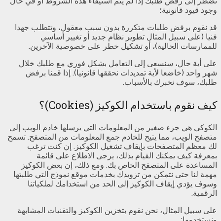
نضطر إلى رفض طلبك إذا لم يتم استيفاء هذه الشروط أو في حال
وجود قيود قانونية؛
قد نقوم برفض طلبات متكررة بدون سبب معقول، وتتطلب جهدا
فنيا (على سبيل المثال تطوير نظام جديد أو تغيير أساسي
للممارسات الحالية)، أو تشكيل خطر على خصوصية الآخرين.
على أية حال، سنسعى إلى التعامل بشكل فوري مع طلبك خلال
شهر واحد (خاضعا لأية تمديدات نحققها قانونيا). إذا قمنا برفض
طلبك، سوف نخبرك بالأسباب.
كيف نقوم باستخدام الكوكيز (Cookies)؟
الكوكي هي جزء صغير من المعلومات التي يرسلها خادم الويب إلى
متصفح الويب، مما يتيح للخادم جمع المعلومات من المتصفح. تسمح
لك معظم المتصفحات بإيقاف تشغيل الكوكيز. إن كنت ترغب
بمعرفة كيف يمكنك القيام بذلك، يرجى الاطلاع على قائمة
المساعدة على المتصفح الخاص بك. ومع ذلك، إن بعض الكوكيز
مهمة لنا حتى نتمكن من تزويدك بخدمات موقع نموذج التي طلبتها
وسوف يؤدي إيقاف الكوكيز إلى الحد من استخدامك لملكياتنا
الرقمية.
على سبيل المثال، نحن نقوم بتخزين الكوكيز والتقنيات المشابهة
ونستخدمها: