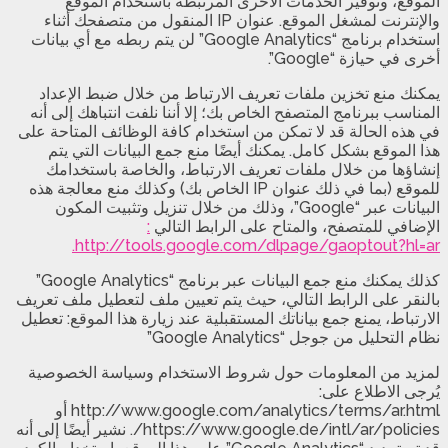
الموقع، وتوفير الخدمات الأخرى المرتبطة باستخدام الموقع
والإنترنت لمشغل الموقع. عنوان IP المنقول من متصفحك أثناء
استخدام برنامج “Google Analytics” لن يتم ربطه مع أي بيانات
أخرى في حيازة “Google”.
يمكنك منع تخزين ملفات تعريف الارتباط من خلال ضبط الإعداد
المناسب ببرنامج المتصفح الخاص بك؛ إلا أننا نلفت انتباهك إلى أنه
في هذه الحالة قد لا تمكن من استخدام كافة الوظائف المتاحة على
هذا الموقع بشكل كامل. يمكنك أيضًا منع جمع البيانات التي يتم
إنشاؤها من خلال ملفات تعريف الارتباط، والخاصة باستخدامك
للموقع (بما في ذلك عنوان IP الخاص بك) وكذلك منع معالجة هذه
البيانات عبر “Google”، وذلك من خلال تنزيل وتثبيت المكون
الإضافي للمتصفح، والمتاح على الرابط التالي
:
http://tools.google.com/dlpage/gaoptout?hl=ar.
كذلك يمكنك منع جمع البيانات عبر برنامج “Google Analytics”
بالنقر على الرابط التالي، حيث يتم تعيين ملف لتعطيل ملف تعريف
الارتباط، يمنع جمع بياناتك المستقبلية عند زيارة هذا الموقع: تعطيل
نظام التحليل من جوجل “Google Analytics”
لمزيد من المعلومات حول شروط الاستخدام وسياسة الخصوصية
يُرجى الاطلاع على:
http://www.google.com/analytics/terms/ar.html أو
https://www.google.de/intl/ar/policies/. نشير أيضًا إلى أنه