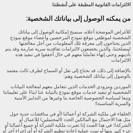
الالتزامات القانونية المطبقة على أنشطتنا
.
من يمكنه الوصول إلى بياناتك الشخصية:
للأغراض الموضحة أعلاه، سنمنح إمكانية الوصول إلى بياناتك
الشخصية لموظفي موقع نموذج المرخصين وأعضاء موقع نموذج
الذين يحتاجون إلى معرفة تلك المعلومات من أجل معالجتها
لمصلحتنا، والذين يخضعون لالتزامات تعاقدية سرية صارمة وقد يتم
تأديبهم وحتى إنهاء تعاملنا معهم في حال أخفقوا في تنفيذ هذه
الالتزامات.
بالإضافة إلى ذلك، قد نحتاج إلى نقل أو السماح لطرف ثالث معتمد
بالوصول إلى بياناتك الشخصية وهم:
الموردين ومزودي الخدمات الذين نتعامل معهم لمعالجة البيانات
الشخصية أو تنفيذ خدمات موقع نموذج بالنيابة عنا (بناءً على تعليماتنا
وتبعا لسياسة الخصوصية الخاصة بنا وغيرها من التدابير الأمنية
والسرية المناسبة)؛
الخلفاء في ملكية الشركة او أعمالنا (أو في مناقشات جدية حول
مثل هذا الاحتمال مع المالكين الجدد (المحتملين) للأعمال أو
الشركة)؛ في هذا الصدد إذا تغيرت ملكية الشركة أو جميع أعمالنا أو
جزء كبير منها أو تمت عملية إعادة تنظيم الشركة أو أي إجراء آخر أو