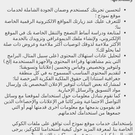
لتحسين تجربتك كمستخدم وضمان الجودة الشاملة لخدمات
موقع نموذج ؛
للتعرف عليك عند زيارتك المواقع الالكترونية الرقمية الخاصة
بنا؛
لمتابعة ودراسة أنماط التصفح والتنقل الخاصة بك في الموقع
الإلكتروني، ولإنشاء ملفك الديموغرافي وتزويدك بالخدمة
الأكثر ملاءمة لذوقك (توصيات أكثر ملاءمة وعروض ذات صلة
لما يحلو لك)؛
لتحليل عادات استهلاك المحتوى (على سبيل المثال، البرامج
التي يتم مشاهدتها وقراءة المحتوى والأجهزة المستخدمة إلخ.)
ولتوفير وتخصيص وقياس وتحسين إعلاناتنا وتسويقنا؛
لتقديم المحتوى المناسب المسموح به في كل منطقة
جغرافية استنادا إلى حقوق الملكية الفكرية المرخصة لنا؛
لمشاركة بعض البيانات لتوفير الإعلان المخصص بك وإرسال
مواد التسويق والرسائل الإخبارية.
كما نقوم بتبادل معلومات حول استخدامك لموقعنا مع وسائل
التواصل الاجتماعية وشركائنا في الإعلانات والإحصاءات الذين
قد يقومون بدمجها مع معلومات أخرى قدمتها لهم أو التي
جمعوها من استخدامك لخدماتهم.
بإستخدامك خدمات موقع نموذج أنت توافق على ملفات الكوكي
الخاصة بنا. لمعرفة المزيد حول كيفية استخدامنا للكوكيز، يرجى
الإتصال بنا كما هو موضح في قسم “كيفية الاتصال بنا”.