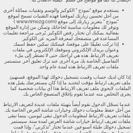
يستخدم موقع “نموذج ” الكوكيز والوسم وتقنيات مماثلة أخرى
من أجل تحسين زيارتك لموقعنا فهذه التقنيات تسمح لموقع
“نموذج ” بتعزيز زيارتك إلى موقع (www.nmozg.com )
وتوفر لك معلومات مناسبة لحاجاتك وتمكن من إدارة الموقع
بفعالية. يمكنك أن تختار رفض الكوكيز. يُرجى مراجعة تعليمات
المساعدة في متصفحك لمعرفة المزيد عن الكوكيز.
إذا تركت تعليقًا على موقعنا، فيمكنك تمكين حفظ اسمك
وعنوان بريدك الإلكتروني وموقعك الإلكتروني في ملفات
تعريف الارتباط. هذه هي لراحتك حتى لا تضطر إلى ملء
التفاصيل الخاصة بك مرة أخرى عند ترك تعليق آخر. ستستمر
ملفات تعريف الارتباط هذه لمدة عام واحد.
إذا كان لديك حساب وقمت بتسجيل دخولك لهذا الموقع، فسنهيئ
ملف تعريف ارتباط مؤقت لتحديد ما إذا كان مستعرضك يقبل هذه
الملفات. لايحوي ملف تعريف الارتباط هذا أي بيانات شخصية كما
يجرى التخلص منه عندما تقوم بإغلاق المتصفح الخاص بك.
عندما تسجّل الدخول نقوم أيضاً بتهيئة ملفات عديدة لتعريف الارتباط
من أجل حفظ معلومات دخولك وخيارات شاشة العرض الخاصة بك.
ملفات تعريف الارتباط لمعلومات الدخول تبقى ليومين، بينما تبقى
ملفات تعريف ارتباط خيارات شاشة العرض لمدة سنة. سيستمر
تسجيل دخولك طيلة أسبوعين عندما تختار “تذكرني”، وإذا قمت
بتسجيل خروجك من الحساب، سيتم حذف ملفات تعريف ارتباط