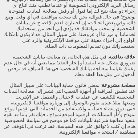
رسائل البريد الإلكتروني التسويقية أو عندما نطلب منك اتباع أي
إجراء ذو صلة يتيح لك إما قبول أو رفض معالجة البيانات المتوخاة
بوضوح؛ في حال قبولك، يحق لك سحب موافقتك في أي وقت. ومع
ذلك، وفي بعض الحالات، إن اختيارك لعدم الإفصاح عن بياناتك
الشخصية أو سحب موافقتك قد يؤدي إلى الحد من إستخدامك
لخدماتنا أو ميزاتنا أو عروضنا. على سبيل المثال، قد لا يكون بإمكانك
الولوج إلى أجزاء معينة على مواقعنا الإلكترونية والرد على
استفساراتك دون تقديم المعلومات ذات الصلة.
علاقة تعاقدية
: في مثل هذه الحالة، إن معالجة بياناتك الشخصية
ضروري بشكل عام لتنفيذ أو إنجاز العقد؛ مما يعني أنه في حال عدم
رغبتك بقيامنا بمعالجة بياناتك الشخصية في هذا السياق، قد نرفض
الدخول في مثل هذا العقد معك.
مصلحة مشروعة
: بمعنى قانون حماية البيانات: على سبيل المثال
عند تطبيق المراقبة أو أجهزة التعقب التي تشير إلى معالجة البيانات
الشخصية للكشف عن عمليات الاحتيال والتطفل عبر الإنترنت
ومنعها. مثلا عندما تقوم بالوصول إلى وزيارة مواقعنا الإلكترونية،
حتى بدون إنشاء حساب، والاستفادة من الخدمات التي تقدمها موقع
نموذج و/أو الممتلكات الرقمية لموقع نموذج ، فإنك تقر بأننا قد نقوم
بتنفيذ معالجة شرعية للبيانات كما هو موضح في سياسة الخصوصية
هذه. إن كنت لا توافق على هذه السياسة، فقد ترغب في التوقف عن
مشاهدة / استخدام مواقعنا الإلكترونية.