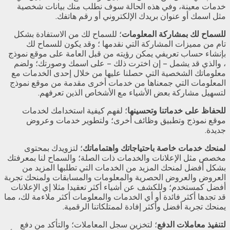
خدمات معينة، وفي هذه الحالة سوف نطلب منك بيانات شخصية
مثل اسمك أو عنوان بريدك الإلكتروني أو رقم هاتفك.
للسماح لك بمشاركة المعلومات
؛ للسماح لك من الاستفادة بشكل
تام من مميزات المشاركة التي نقدمها ؛ وقد يكون للسماح لك
بإنشاء حساب تعريفي يمكن رؤيته من قبل العامة على موقع نموذج
، والذي قد يشمل – إن اخترت ذلك – على اسمك وصورتك؛ ولضم
معلوماتك الشخصية التي حصلنا عليها من خلال إحدى الخدمات مع
المعلومات التي جمعناها من خدمات أخرى مقدمة من موقع نموذج
لتسهيل مشاركة بعض الأشياء مع الأشخاص الذين تعرفهم.
للحفاظ على خدماتنا وتحسينها
؛ لفهم كيفية استخدامك لخدمات
موقع نموذج وتطبيق وظائف أخرى؛ ولتطوير خدمات وعروض
جديدة.
لمنحك خدمات خاصة باحتياجاتك واهتماماتك
؛ لتزويدك بمحتوى
مخصص مثل الإعلانات والخدمات ذات الصلة؛ والسماح لنا بمعرفتك
بشكل أفضل لمنحك المزيد من الخدمات التي تطلبها المزيد من
العروض والعروض الحصرية والمعلومات والمسابقات ولمنحك تجربة
أفضل كمستخدم؛ وللكشف عن أشياء أكثر تعقيدا مثلا إي الإعلانات
قد تجدها أكثر فائدة أو أي الخدمات والمعلومات أكثر ملاءمة لك، مما
يمنحك تجربة أفضل وأكثر إفادة لممتلكاتنا الرقمية.
لتنفيذ معاملات الدفع
؛ لتخزين سجل المعاملات؛ والتأكد من دفع