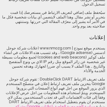
تسجيل الدخول.
سيُحفظ ملف إضافي لتعريف الارتباط في مستعرضك إذا قمت
بتحرير أو نشر مقال. وهذا الملف لايتضمن أي بيانات شخصية فكل ما
في الأمر أنه يشير إلى معرّف المقالة التي حررتها. وستنتهي
صلاحيته بعد يوم واحد.
إعلانات
يستخدم موقع نموذج | www.nmozg.com اعلانات شركة جوجل
ادسنس (Google adsense) ، وقد تتسبب هذه الاعلانات في انشاء
ملف كوكيز (cookies and web beacons) لجمع معلومات بسيطة
غير شخصية عن زائر الموقع مثل رقم IP الاي بي ونوع المتفصح
والتاريخ … هذا الملف لا يسبب أي ضررا لجهازك وهدفه تحسين
الخدمة والأداء.
ملف تعريف الارتباط DoubleClick DART : تقوم شركة جوجل
Google بتخزين ملف تعريف ارتباط إعلان في متصفّح المستخدم
الذي يزور الموقع من اجل فهم أنواع الصفحات التي يزورها
المستخدم. ويتمّ استخدام هذه المعلومات من اجل عرض الإعلانات
وفقاً إلى فئات الاهتمامات التي قد تجذب المستخدمين. يمكن لاي
مستخدم ان يقوم بتعطيل استخدام ملف تعريف الارتباط DART
بزيارة
سياسة الخصوصية الخاصة بإعلانات Google وشبكة