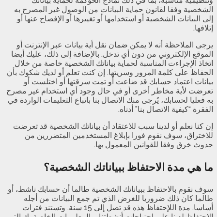
وتنظيمية مناسبة، بما في ذلك نماذج الحوكمة لحماية بياناتك
الشخصية وفقا لقانون حماية البيانات من الوصول غير المصرح به
إلى البيانات الشخصية أو استخدامها أو تغييرها أو الإفصاح عنها أو
إتلافها.
يرجى الملاحظة أنه لا يمكن ضمان نقل أية بيانات عبر الإنترنت أو
الموقع الإلكتروني من دون أي تدخل. بالإضافة إلى ذلك، عليك أيضا
اتخاذ الإجراءت المناسبة لحماية بياناتك الشخصية خاصة من خلال
الحفاظ على كلمة المرور وسريتها. إن كنت تعلم أو لديك شكوك بأن
بيانات اعتماد حسابك قد ضاعت أو تمت سرقتها أو اختلست أو
تعرضت لأية مخاطر أخرى أو في حال وجود أي استخدام غير مصرح
به فعليا لحسابك، يُرجى منك الاتصال بنا باتباع التعليمات الواردة في
الفقرة “كيفية الاتصال بنا” أدناه.
إن كنا نعلم أو لدينا سبب للاعتقاد أن بياناتك الشخصية قد تعرضت
للاختراق، سوف نقوم فورا بإبلاغ المستخدمين المتضررين من
حدوث خرق وفقا للقوانين المعمول بها.
ما هي مدة الاحتفاظ ببياناتك الشخصية؟
سوف نقوم بالاحتفاظ ببياناتك الشخصية طالما أن حسابك ناشط، أو
طالما كان ذلك ضروريا للغرض الذي تم جمع البيانات من أجله
أساسا. مدة اللإحتفاظ هذه قد تصل إلى 15 سنة. وتستند فترات
الاحتفاظ لدينا على احتياجات أنشطتنا، والمعلومات الخاصة بك التي